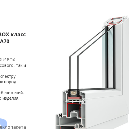
OX класс
A70
RUSBOX.
сового, так и
 спектру
ых пород
сбережений,
о изделия.
еклопакета