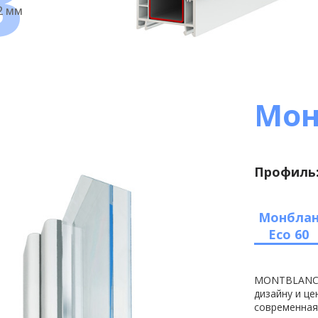
3
2 мм
Мо
Профиль:
Монбла
Eco 60
MONTBLANC e
дизайну и ц
современная