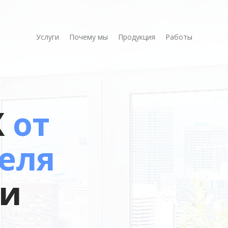
Услуги
Почему мы
Продукция
Работы
Х
от
еля
 и