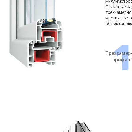
миллиметров
Отличные хар
трехкамерно
многих. Сис
объектов люб
Трехкамер
профил