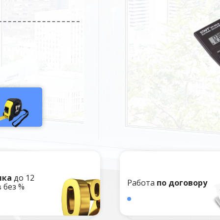
чка
до 12
Работа
по договору
 без %