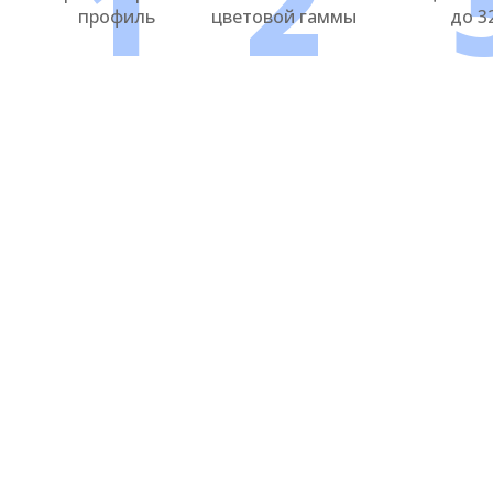
1
2
профиль
цветовой гаммы
до 3