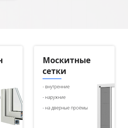
н
Москитные
сетки
- внутренние
в
- наружние
- на дверные проёмы