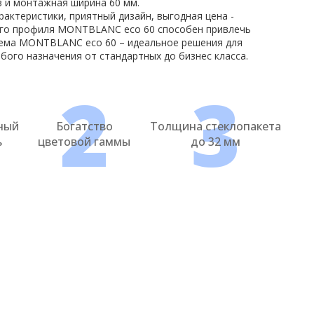
 и монтажная ширина 60 мм.
актеристики, приятный дизайн, выгодная цена -
го профиля MONTBLANC eco 60 способен привлечь
тема MONTBLANC eco 60 – идеальное решения для
ого назначения от стандартных до бизнес класса.
1
2
3
ный
Богатство
Толщина стеклопакета
ь
цветовой гаммы
до 32 мм