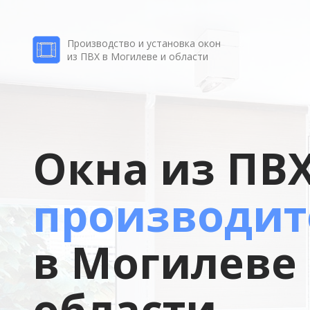
Производство и установка окон
из ПВХ в Могилеве и области
Окна из ПВ
производит
в Могилеве
области